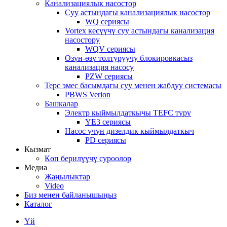
Канализациялык насостор
Суу астындагы канализациялык насостор
WQ сериясы
Vortex кесүүчү суу астындагы канализация
насостору
WQV сериясы
Өзүн-өзү толтуруучу блокировкасыз
канализация насосу
PZW сериясы
Терс эмес басымдагы суу менен жабдуу системасы
PBWS Verion
Башкалар
Электр кыймылдаткычы TEFC түрү
YE3 сериясы
Насос үчүн дизелдик кыймылдаткыч
PD сериясы
Кызмат
Көп берилүүчү суроолор
Медиа
Жаңылыктар
Video
Биз менен байланышыңыз
Каталог
Үй