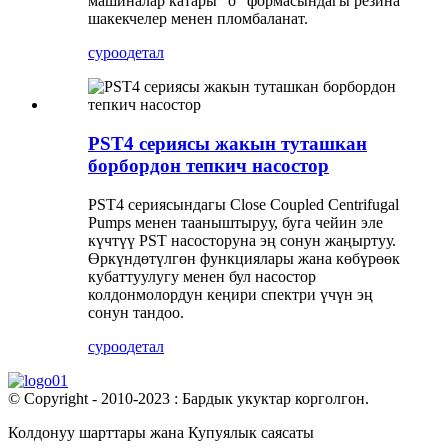
машиналар катары “о” формасындагы резина
шакекчелер менен пломбаланат.
суроо
детал
PST4 сериясы жакын туташкан
борбордон тепкич насостор
PST4 сериясындагы Close Coupled Centrifugal
Pumps менен тааныштыруу, буга чейин эле
күчтүү PST насосторуна эң сонун жаңыртуу.
Өркүндөтүлгөн функциялары жана көбүрөөк
кубаттуулугу менен бул насостор
колдонмолордун кеңири спектри үчүн эң
сонун тандоо.
суроо
детал
© Copyright - 2010-2023 : Бардык укуктар корголгон.
Колдонуу шарттары жана Купуялык саясаты