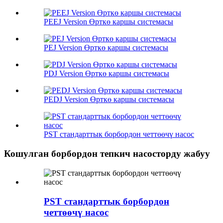
PEEJ Version Өрткө каршы системасы
PEJ Version Өрткө каршы системасы
PDJ Version Өрткө каршы системасы
PEDJ Version Өрткө каршы системасы
PST стандарттык борбордон четтөөчү насос
Кошулган борбордон тепкич насосторду жабуу
PST стандарттык борбордон
четтөөчү насос