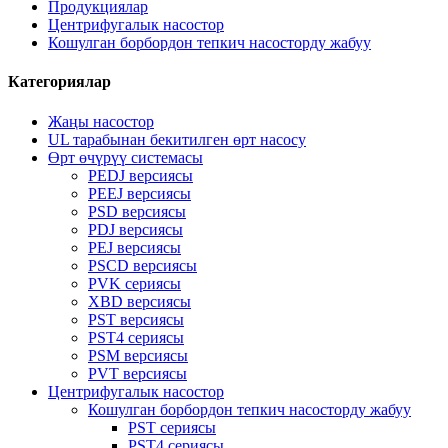
Продукциялар
Центрифугалык насостор
Кошулган борбордон тепкич насосторду жабуу
Категориялар
Жаңы насостор
UL тарабынан бекитилген өрт насосу
Өрт өчүрүү системасы
PEDJ версиясы
PEEJ версиясы
PSD версиясы
PDJ версиясы
PEJ версиясы
PSCD версиясы
PVK сериясы
XBD версиясы
PST версиясы
PST4 сериясы
PSM версиясы
PVT версиясы
Центрифугалык насостор
Кошулган борбордон тепкич насосторду жабуу
PST сериясы
PST4 сериясы