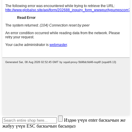
Издөө үчүн enter баскычын же
жабуу үчүн ESC баскычын басыңыз