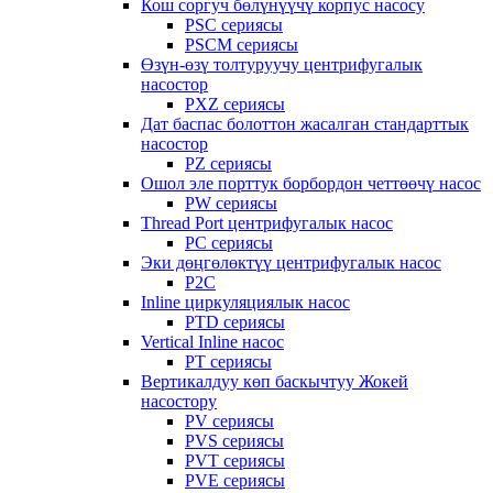
Кош соргуч бөлүнүүчү корпус насосу
PSC сериясы
PSCM сериясы
Өзүн-өзү толтуруучу центрифугалык
насостор
PXZ сериясы
Дат баспас болоттон жасалган стандарттык
насостор
PZ сериясы
Ошол эле порттук борбордон четтөөчү насос
PW сериясы
Thread Port центрифугалык насос
PC сериясы
Эки дөңгөлөктүү центрифугалык насос
P2C
Inline циркуляциялык насос
PTD сериясы
Vertical Inline насос
PT сериясы
Вертикалдуу көп баскычтуу Жокей
насостору
PV сериясы
PVS сериясы
PVT сериясы
PVE сериясы