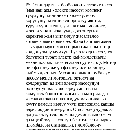
PST стандарттык борбордон четтөөчү насос
(мындан ары - электр насосу) компакт
түзүлүшү, кичинекей көлөмү, кооз
көрүнүшү, кичинекей орнотуу аянты,
туруктуу иштеши, узак кызмат мөөнөтү,
жогорку натыйжалуулук, аз энергия
керектөө жана ыңгайлуу жасалгалоо
артыкчылыктарына ээ. Жана баштын жана
агымдын муктаждыктарына жараша катар
колдонулушу мүмкүн. Бул электр насосу үч
бөлүктөн турат: электр кыймылдаткычы,
механикалык пломба жана суу насосу. Мотор
бир фазалуу же үч фазалуу асинхрондуу
кыймылдаткыч; Механикалык пломба суу
насосу менен мотордун ортосунда
колдонулат, ал эми электр насосунун
роторунун валы жогорку сапаттагы
көмүртек болоттон жасалган материалдан
жасалган жана ишенимдүү механикалык
күчтү камсыз кылуу үчүн коррозияга каршы
дарылоодон өткөрүлөт. Ошол эле учурда, ал
дөңгөлөктү тейлөө жана демонтаждоо үчүн
да ыңгайлуу. Насостун бекитилген акыркы
пломбалары статикалык пломбалоочу