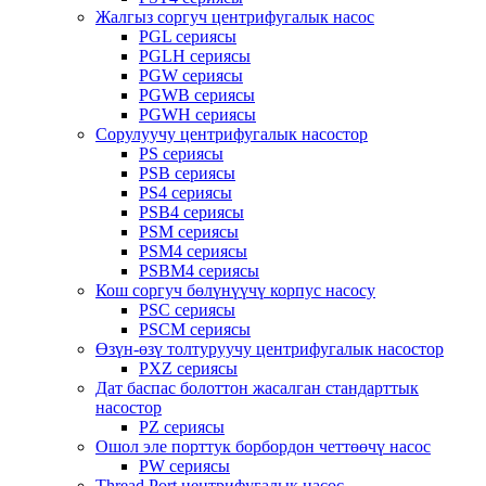
Жалгыз соргуч центрифугалык насос
PGL сериясы
PGLH сериясы
PGW сериясы
PGWB сериясы
PGWH сериясы
Сорулуучу центрифугалык насостор
PS сериясы
PSB сериясы
PS4 сериясы
PSB4 сериясы
PSM сериясы
PSM4 сериясы
PSBM4 сериясы
Кош соргуч бөлүнүүчү корпус насосу
PSC сериясы
PSCM сериясы
Өзүн-өзү толтуруучу центрифугалык насостор
PXZ сериясы
Дат баспас болоттон жасалган стандарттык
насостор
PZ сериясы
Ошол эле порттук борбордон четтөөчү насос
PW сериясы
Thread Port центрифугалык насос