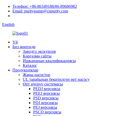
Телефон: +86-86349188/86-89686982
Email: puritypump@cnpurity.com
English
Үй
Биз жөнүндө
Заводго экскурсия
Көргөзмө сайты
Ишкананын квалификациясы
Каталог
Продукциялар
Жаңы насостор
UL тарабынан бекитилген өрт насосу
Өрт өчүрүү системасы
PEDJ версиясы
PEEJ версиясы
PSD версиясы
PDJ версиясы
PEJ версиясы
PSCD версиясы