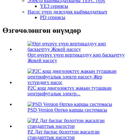
Электр кыймылдаткычы TEFC түрү
YE3 сериясы
Насос үчүн дизелдик кыймылдаткыч
PD сериясы
Өзгөчөлөнгөн өнүмдөр
Өрт өчүрүү үчүн вертикалдуу көп баскычтуу
Жокей насосу
P2C кош дөңгөлөктүү жакын туташкан
центрифугалык электр...
PSD Version Өрткө каршы системасы
PZ Дат баспас болоттон жасалган
стандарттык насостор