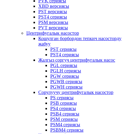
PVK сериясы
XBD версиясы
PST версиясы
PST4 сериясы
PSM версиясы
PVT версиясы
Центрифугалык насостор
Кошулган борбордон тепкич насосторду
жабуу
PST сериясы
PST4 сериясы
Жалгыз соргуч центрифугалык насос
PGL сериясы
PGLH сериясы
PGW сериясы
PGWB сериясы
PGWH сериясы
Сорулуучу центрифугалык насостор
PS сериясы
PSB сериясы
PS4 сериясы
PSB4 сериясы
PSM сериясы
PSM4 сериясы
PSBM4 сериясы