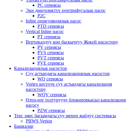
PC сериясы
Эки дөңгөлөктүү центрифугалык насос
P2C
Inline циркуляциялык насос
PTD сериясы
Vertical Inline насос
PT сериясы
Вертикалдуу көп баскычтуу Жокей насостору
PV сериясы
PVS сериясы
PVT сериясы
PVE сериясы
Канализациялык насостор
Суу астындагы канализациялык насостор
WQ сериясы
Vortex кесүүчү суу астындагы канализация
насостору
WQV сериясы
Өзүн-өзү толтуруучу блокировкасыз канализация
насосу
PZW сериясы
Терс эмес басымдагы суу менен жабдуу системасы
PBWS Verion
Башкалар