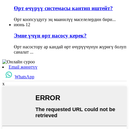
Өрт өчүрүү системасы кантип иштейт?
Өрт коопсуздугу эң маанилүү маселелердин бири...
июнь
12
Эмне үчүн өрт насосу керек?
Өрт насостору ар кандай өрт өчүрүүчүнүн жүрөгү болуп
саналат ...
Email жөнөтүү
WhatsApp
x