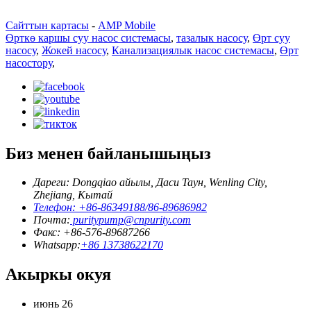
Сайттын картасы
-
AMP Mobile
Өрткө каршы суу насос системасы
,
тазалык насосу
,
Өрт суу
насосу
,
Жокей насосу
,
Канализациялык насос системасы
,
Өрт
насостору
,
Биз менен байланышыңыз
Дареги: Dongqiao айылы, Даси Таун, Wenling City,
Zhejiang, Кытай
Телефон: +86-86349188/86-89686982
Почта:
puritypump@cnpurity.com
Факс: +86-576-89687266
Whatsapp:
+86 13738622170
Акыркы окуя
июнь
26